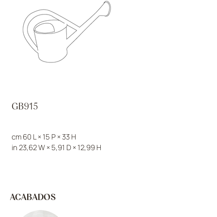
GB915
cm 60 L × 15 P × 33 H
in 23,62 W × 5,91 D × 12,99 H
ACABADOS