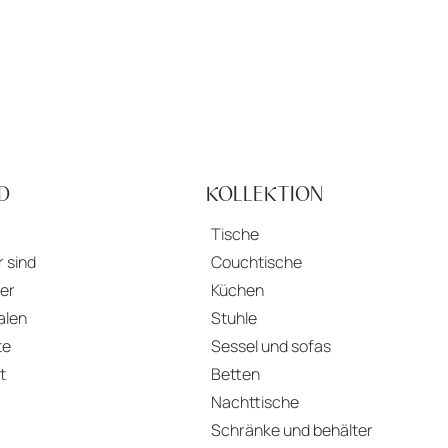
D
​KOLLEKTION
Tische
r sind
Couchtische
er
Küchen
alen
Stuhle
te
Sessel und sofas
t
Betten
Nachttische
Schränke und behälter