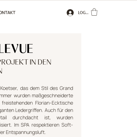
ONTAKT
LOGIN
LEVUE
PROJEKT IN DEN
N
 Koetser, das dem Stil des Grand
 Zimmer wurden maßgeschneiderte
 freistehenden Florian-Ecktische
eganten Ledergriffen. Auch für den
ail durchdacht ist, wurden
siert. Im SPA respektieren Soft-
er Entspannungsluft.