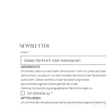
NEWSLETTER
Email
*
DATENSCHUTZ
Ich erkläre, dass ich sechzehn Jahre alt bin. Falls ich unter sechzeh
Jahre alt bin, wurde ich von dem Inhaber der elterlichen Verantwor
autorisiert. Daher stimme ich der Verarbeitung meiner 
personenbezogenen Daten gemäß der in der 
Datenschutzerklärung angegebenen Bestimmungen zu.
Ich stimme zu
*
MITTEILUNGEN
Ich stimme der Verarbeitung meiner personenbezogenen Daten für