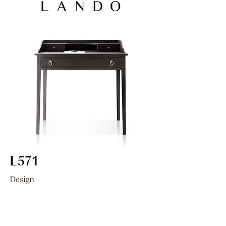
L571
Design