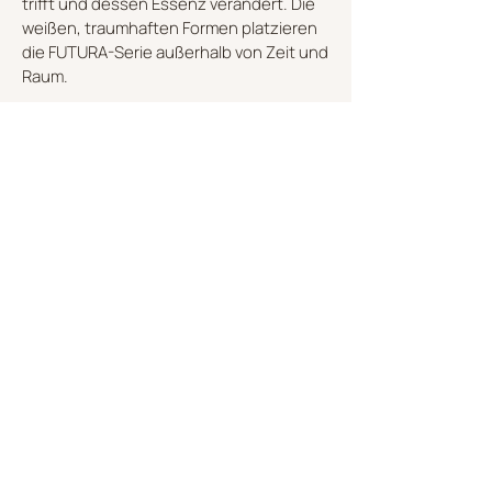
trifft und dessen Essenz verändert. Die
weißen, traumhaften Formen platzieren
die FUTURA-Serie außerhalb von Zeit und
Raum.
ENTDECKEN SIE DIE KOLLEKTION
NACH MAß
Jedes Projekt nimmt durch den Dialog