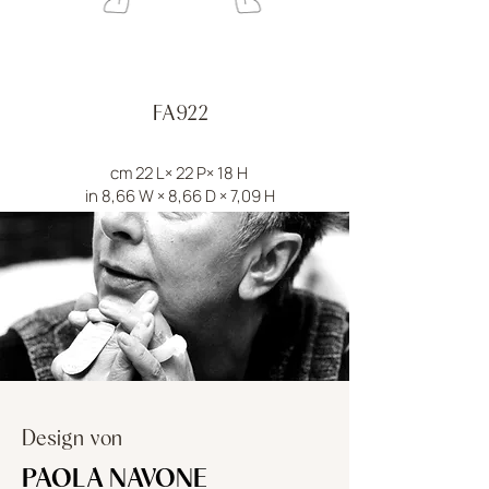
FA922
cm 22 L× 22 P× 18 H
in 8,66 W × 8,66 D × 7,09 H
Design von
PAOLA NAVONE