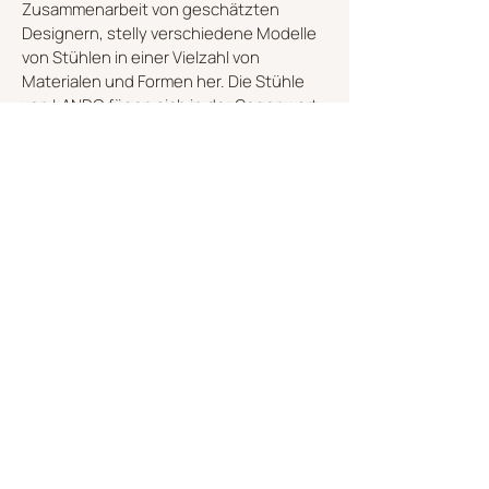
Zusammenarbeit von geschätzten
Designern, stelly verschiedene Modelle
von Stühlen in einer Vielzahl von
Materialen und Formen her. Die Stühle
von LANDO fügen sich in der Gegenwart
ein, ohne auf die Beziehung mit der
Vergangenheit zu verzichten. Die Linien
sind noch rein und wesentlich, die
Formen reden mit der Geschichte dieses
Produktes. Die Stoffe, von schlicht bis
düster, verleihen den Sitzen eine
zusätzlichen Ausstrahlung.
ENTDECKEN SIE DIE KOLLEKTION