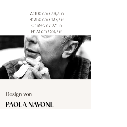
A: 100 cm / 39,3 in
B: 350 cm / 137,7 in
C: 69 cm / 27,1 in
H: 73 cm / 28,7 in
Design von
PAOLA NAVONE
Unverblümt, verträumt, eklektisch: In
ihrer Seele koexistieren die Aromen und
Farben des Orients - bekannt, geliebt,