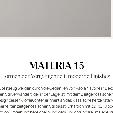
MATERIA 15
Formen der Vergangenheit, moderne Finishes
d Steinzeug werden durch die Gedanken von Paola Navone in De
en Stil verwandelt, der in der Lage ist, mit dem Zeitgenössisch
Design dieser Kronleuchter erinnert an das klassische Kerzenständ
 perfekten zeitgenössischen Stil passt. Erhältlich mit 32, 15, 10 
rt von Umgebung bereichern und dem Einrichtungsraum Bedeutu