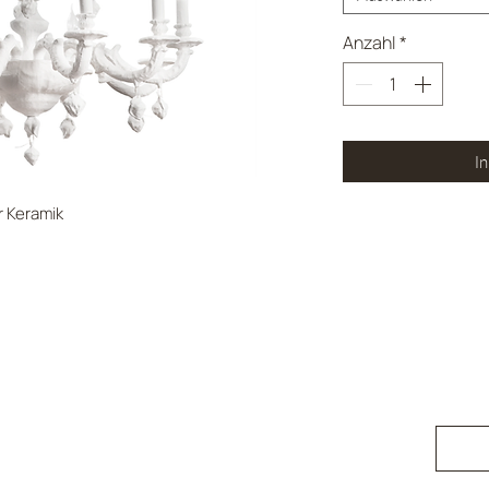
Anzahl
*
I
r Keramik