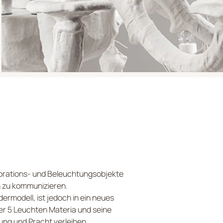
korations- und Beleuchtungsobjekte
en zu kommunizieren.
ermodell, ist jedoch in ein neues
oder 5 Leuchten Materia und seine
ng und Pracht verleihen.