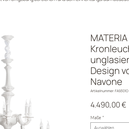
MATERIA 
Kronleuc
unglasier
Design v
Navone
Artikelnummer: FA9301O
4.490,00 €
Maße
*
Auswählen