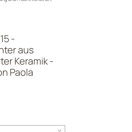
15 -
hter aus
ter Keramik -
on Paola
Preis