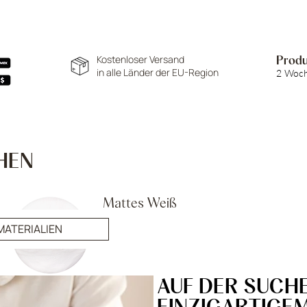
Kostenloser Versand
Produ
in alle Länder der EU-Region
2 Woc
HEN
Mattes Weiß
FINISH
: matt
MATERIALIEN
SCHUTZSCHICHT
: ja
AUF DER SUCH
EINZIGARTIGE