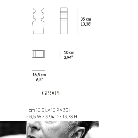
GB905
cm 16,5 L× 10 P × 35 H
in 6,5 W × 3,94 D × 13,78 H