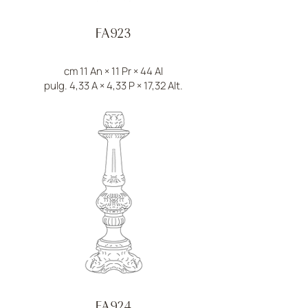
FA923
cm 11 An × 11 Pr × 44 Al
pulg. 4,33 A × 4,33 P × 17,32 Alt.
FA924