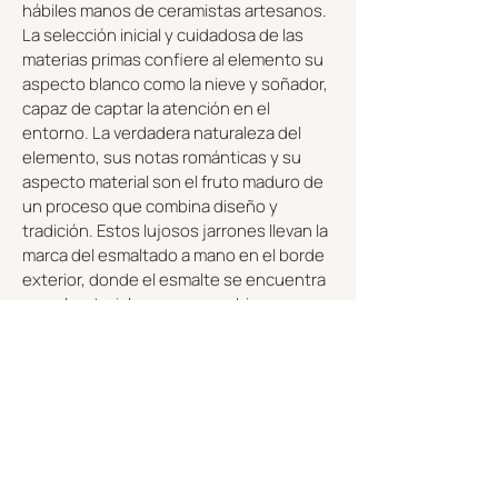
hábiles manos de ceramistas artesanos.
La selección inicial y cuidadosa de las
materias primas confiere al elemento su
aspecto blanco como la nieve y soñador,
capaz de captar la atención en el
entorno. La verdadera naturaleza del
elemento, sus notas románticas y su
aspecto material son el fruto maduro de
un proceso que combina diseño y
tradición. Estos lujosos jarrones llevan la
marca del esmaltado a mano en el borde
exterior, donde el esmalte se encuentra
con el material poroso y cambia su
esencia. Las formas blancas de ensueño
sitúan la serie Futura fuera del tiempo y
del espacio.
DESCUBRE LA COLECCIÓN