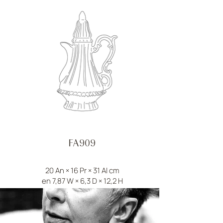
FA909
20 An × 16 Pr × 31 Al cm
en 7,87 W × 6,3 D × 12,2 H