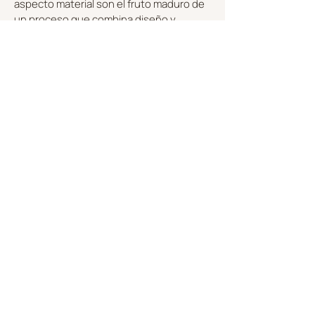
aspecto material son el fruto maduro de
un proceso que combina diseño y
tradición. Estos lujosos jarrones llevan la
marca del esmaltado a mano en el borde
exterior, donde el esmalte se encuentra
con el material poroso y cambia su
esencia. Las formas blancas de ensueño
sitúan la serie Futura fuera del tiempo y
del espacio.
DESCUBRE LA COLECCIÓN
TAILOR-MADE