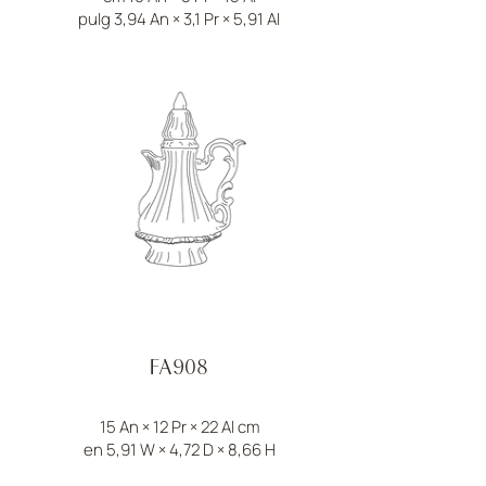
pulg 3,94 An × 3,1 Pr × 5,91 Al
FA908
15 An × 12 Pr × 22 Al cm
en 5,91 W × 4,72 D × 8,66 H