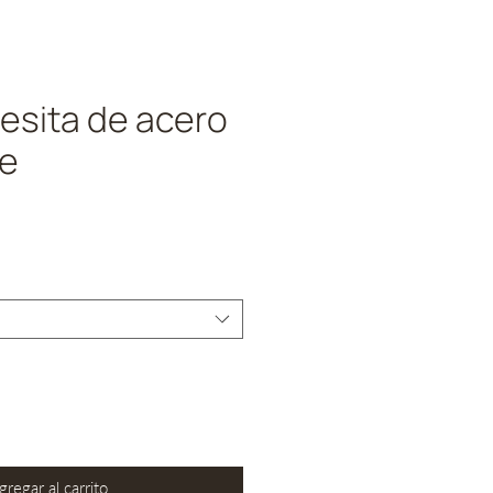
esita de acero
le
recio
gregar al carrito