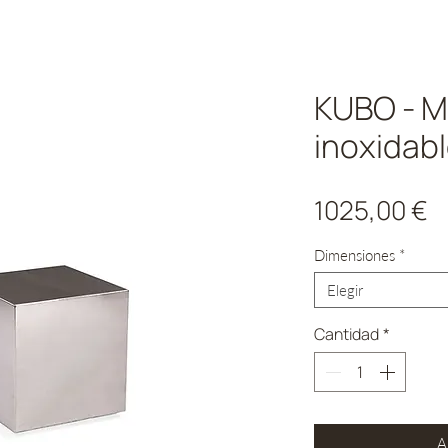
KUBO - M
inoxidab
P
1025,00 €
Dimensiones
*
Elegir
Cantidad
*
A