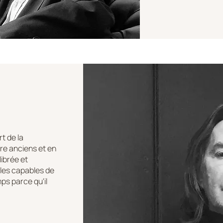
t de la
re anciens et en
librée et
bles capables de
ps parce qu'il