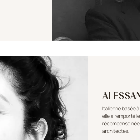
ALESSA
Italienne basée à 
elle a remporté l
récompense néerl
architectes.