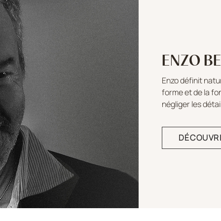
ENZO B
Enzo définit natu
forme et de la fon
négliger les détai
DÉCOUVR