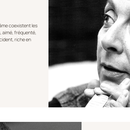
âme coexistent les
u, aimé, fréquenté,
ident, riche en