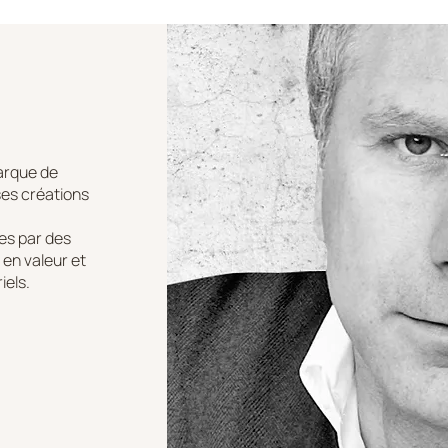
marque de
ses créations
es par des
en valeur et
iels.