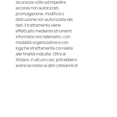
sicurezza volte ad impedire
accessi non autorizzati,
promulgazione, modifica o
distruzione non autorizzata dei
dati. Il trattamento viene
effettuato mediante strumenti
informatici e/o telematici, con
modalità organizzative e con
logiche strettamente correlate
alle finalità indicate. Oltre al
titolare, in alcuni casi, potrebbero
avere accesso ai dati categorie di
incaricati coinvolti
nell’organizzazione del sito
(personale amministrativo,
commerciale, marketing, legali,
amministratori di sistema) ovvero
soggetti esterni (come fornitori di
servizi tecnici terzi, corrieri
postali, hosting provider, società