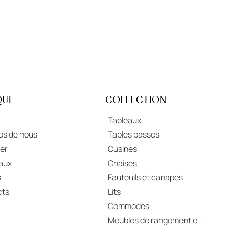
QUE
COLLECTION
Tableaux
os de nous
Tables basses
er
Cusines
aux
Chaises
s
Fauteuils et canapés
cts
Lits
Commodes
Meubles de rangement et buffets