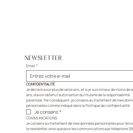
NEWSLETTER
Email
*
CONFIDENTIALITÉ
Je déclare avoir plus de seize ans, et si je suis mineur de moins de s
ans, d'avoir obtenu l'autorisation du titulaire de la responsabilité 
parentale. Par conséquent, je consens au traitement de mes donn
personnelles comme indiqué dans la Politique de confidentialité.
Je consens
*
COMMUNICATIONS
Je consens au traitement de mes données personnelles pour l'envoi
la newsletter, ainsi que pour les communications par téléphone (SM