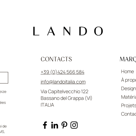
CONTACTS
MAR
Home
+39 (0)424 566 584
À prop
info@landoitalia.com
Design
Via Capitelvecchio 122
eize 
Matéri
Bassano del Grappa (VI)
ées 
ITALIA
Projet
Conta
 de 
S, 