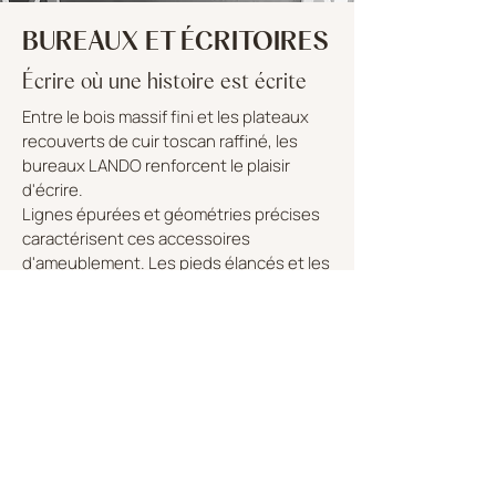
BUREAUX ET ÉCRITOIRES
Écrire où une histoire est écrite
Entre le bois massif fini et les plateaux
recouverts de cuir toscan raffiné, les
bureaux LANDO renforcent le plaisir
d'écrire.
Lignes épurées et géométries précises
caractérisent ces accessoires
d'ameublement. Les pieds élancés et les
volumes légers confèrent aux bureaux
LANDO un charme intemporel capable
d'enrichir avec luxe n'importe quel
espace de vie.
DÉCOUVRIR LA COLLECTION