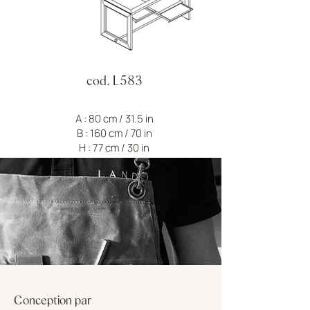
cod. L583
A : 80 cm / 31.5 in
B : 160 cm / 70 in
H : 77 cm / 30 in
Conception par