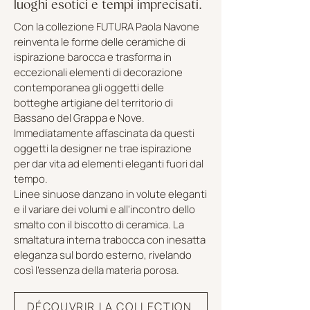
luoghi esotici e tempi imprecisati.
Con la collezione FUTURA Paola Navone
reinventa le forme delle ceramiche di
ispirazione barocca e trasforma in
eccezionali elementi di decorazione
contemporanea gli oggetti delle
botteghe artigiane del territorio di
Bassano del Grappa e Nove.
Immediatamente affascinata da questi
oggetti la designer ne trae ispirazione
per dar vita ad elementi eleganti fuori dal
tempo.
Linee sinuose danzano in volute eleganti
e il variare dei volumi e all'incontro dello
smalto con il biscotto di ceramica. La
smaltatura interna trabocca con inesatta
eleganza sul bordo esterno, rivelando
così l'essenza della materia porosa.
DÉCOUVRIR LA COLLECTION