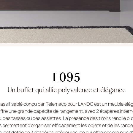
L095
Un buffet qui allie polyvalence et élégance
massif sablé conçu par Telemaco pour LANDO est un meuble élég
s offre une grande capacité de rangement, avec 2 étagères intern
s, des tasses ou des assiettes. La présence des tiroirs rend le bu
ls permettent d'organiser efficacement les objets et de les range
, est dotée de 3 étagères intérieures, ce qui offre encore plus 