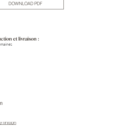
DOWNLOAD PDF
tion et livraison :
emaines
n
 :
mat, bords avec effet vintage
e finition