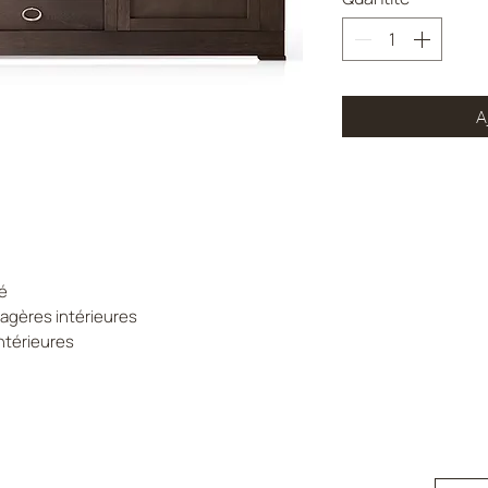
A
lé
étagères intérieures
intérieures