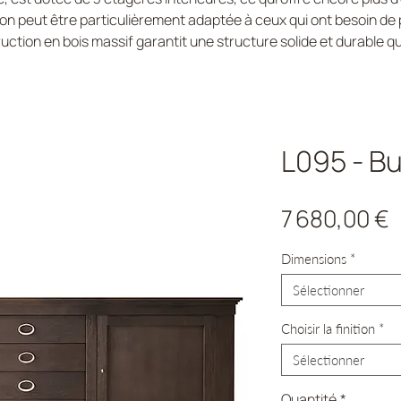
ption peut être particulièrement adaptée à ceux qui ont besoin d
ruction en bois massif garantit une structure solide et durable
L095 - Bu
P
7 680,00 €
Dimensions
*
Sélectionner
Choisir la finition
*
Sélectionner
Quantité
*