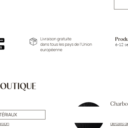
Livraison gratuite
Produc
dans tous les pays de l'Union
6-12 s
européenne
 BOUTIQUE
Charbo
t, bords avec effet vintage
FINITION
TÉRIAUX
nition
détails d