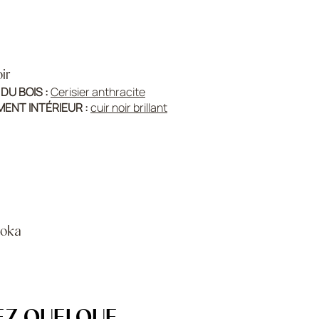
ir
 DU BOIS :
Cerisier anthracite
ENT INTÉRIEUR :
cuir noir brillant
oka
 :
Cerisier terra
MENT
cuir
Gris brillant
EZ QUELQUE