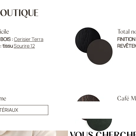
 BOUTIQUE
cile
Total no
 BOIS :
Cerisier Terra
FINITION
 :
tissu
Sourire 12
REVÊTEM
me
Café M
risier anthracite
FINITION
TÉRIAUX
 Gris brillant
REVÊTE
VOUS CHERCH