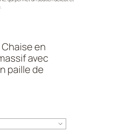
.
 Chaise en
massif avec
n paille de
rix