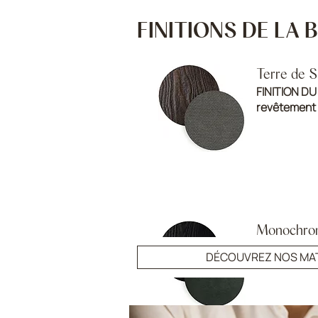
FINITIONS DE LA
Terre de Si
FINITION DU
revêtement
Monochro
FINITION :
Ce
DÉCOUVREZ NOS MA
TISSUS
cuir