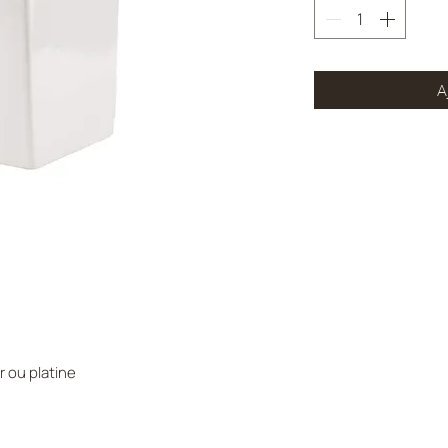
A
r ou platine