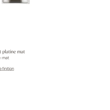
t platine mat
 :
mat
e finition