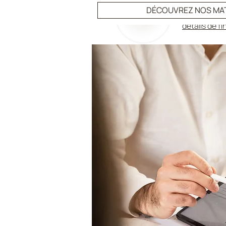
FINITION :
br
DÉCOUVREZ NOS MA
détails de fi