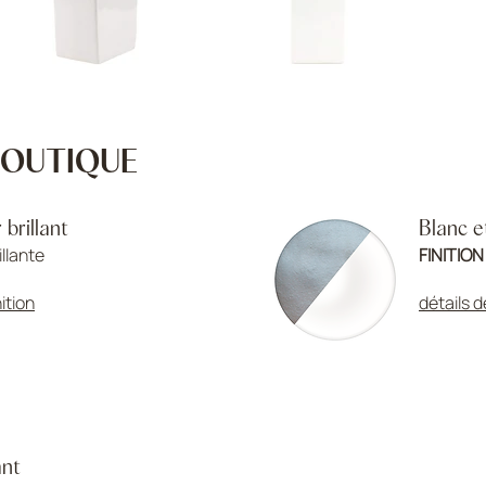
 BOUTIQUE
 brillant
Blanc e
illante
FINITION
nition
détails d
ant