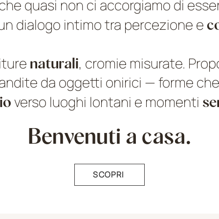
che quasi non ci accorgiamo di esse
n un dialogo intimo tra percezione e
c
niture
naturali
, cromie misurate. Prop
candite da oggetti onirici — forme 
io
verso luoghi lontani e momenti
se
Benvenuti a casa.
SCOPRI