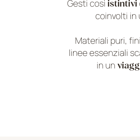
Gesti così
istintivi
coinvolti i
Materiali puri, fi
linee essenziali s
in un
viagg