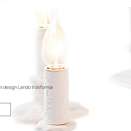
ONE:
, FATTA ARTE
gni design Lando trasforma