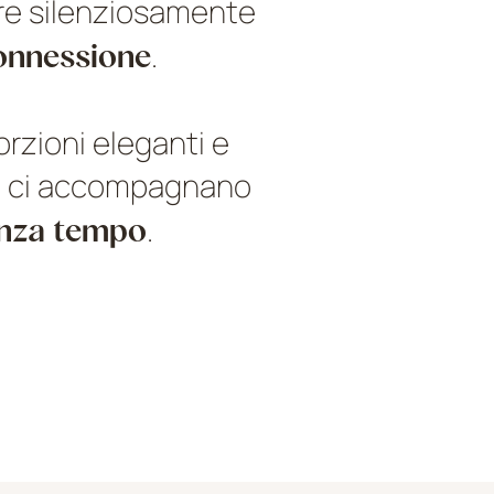
re silenziosamente
onnessione
.
orzioni eleganti e
che ci accompagnano
nza tempo
.