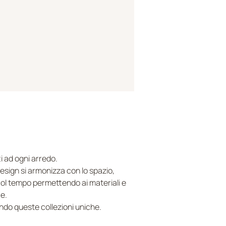
ti ad ogni arredo.
 design si armonizza con lo spazio,
col tempo permettendo ai materiali e
te.
ndo queste collezioni uniche.