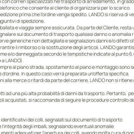
ti con corrieri specializzati nel trasporto di arredamento, in grad
elefonico che consente al cliente di organizzarsi per lo scarico.
 spedizione prima che l’ordine venga spedito. LANDO si riserva di ve
giuntivi di spedizione.
lata e viaggia sempre assicurata. Da parte del Cliente, resta un
segnalare sul documento di trasporto qualsiasi danno o anomalia r
erve generiche non dettagliate e segnalazioni danni e/o difetti olt
ntire il rimborso o la sostituzione degli articoli. LANDO garantisc
me e/o danneggiata secondo le tempistiche indicate al punto 6.6.
e a LANDO).
mpre al piano strada, spostamento al piano e montaggio sono se
ase d’ordine. In questo caso verrà preparata un’offerta specifica.
nni alla merce o ritardi da parte del corriere, LANDO non si ritien
etti ad una più alta probabilità di danni da trasporto. Pertanto, pe
coli acquistati, si raccomanda di seguire le procedure controllo
i identificativi dei colli, segnalati sul documento di trasporto
 l'integrità degli imballi, segnalando eventuali anomalie.
trumenti adeguati per l'apertura dei colli, avendo molta cura di no