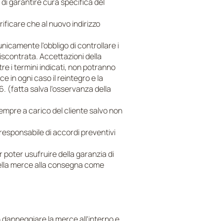
o di garantire cura specifica del
rificare che al nuovo indirizzo
icamente l'obbligo di controllare i
iscontrata. Accettazioni della
re i termini indicati, non potranno
e in ogni caso il reintegro e la
 (fatta salva l'osservanza della
mpre a carico del cliente salvo non
e responsabile di accordi preventivi
r poter usufruire della garanzia di
 della merce alla consegna come
n danneggiare la merce all'interno e