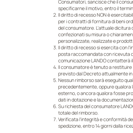
Consumatori, sancisce che il consum
specificarne il motivo, entro il term
Il diritto di recesso NON è esercitab
per i contratti di fornitura di beni
del consumatore. L'attuale dicitura di
confezionati su misura o chiaramente
personalizzate, realizzate e prodotte
Il diritto di recesso si esercita con l
posta raccomandata con ricevuta di 
comunicazione LANDO contatterà il c
Il consumatore è tenuto a restituire 
previsto dal Decreto attualmente in 
Nessun rimborso sarà eseguito qualor
precedentemente, oppure qualora la 
esterno, o ancora qualora fosse prov
dati in dotazione e la documentazion
Su richiesta del consumatore LANDO p
totale del rimborso.
Verificata l'integrità e conformità 
spedizione, entro 14 giorni dalla ri