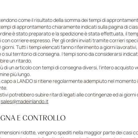
A
intendono come il risultato della somma dei tempi di approntament
rà i tempi di approntamento chiaramente indicati sulla pagina di c
'ordine è stato preparato e la spedizione è stata effettuata, il tem
rni con corriere espresso. Per gli ordini inviati tramite corrieri spe
iorni. Tutti i tempi elencati fanno riferimento a giorni lavorativi
 o sul territorio di consegna. I tempi sono da considerarsi indicat
ire un ritardo.
iù di un articolo con tempi di consegna diversi, l'intero acquisto v
rmine più lungo.
in capo a LANDO si ritiene regolarmente adempiuto nel momento in
nte.
ivi potrebbero subire ritardi legati alle contingenze ed ai giorni d
a
sales@madeinlando.it
SEGNA E CONTROLLO
imensioni ridotte, vengono spediti nella maggior parte dei casi 