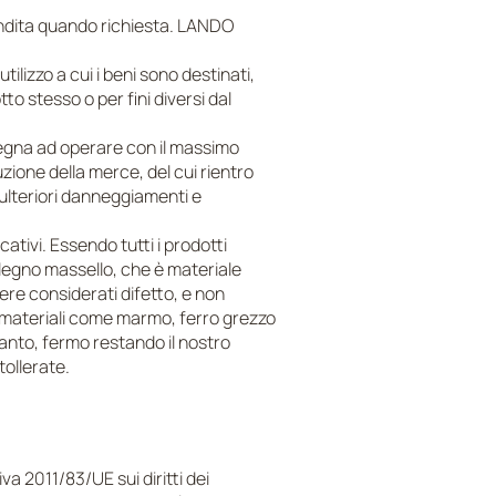
vendita quando richiesta. LANDO
ilizzo a cui i beni sono destinati,
to stesso o per fini diversi dal
mpegna ad operare con il massimo
uzione della merce, del cui rientro
ulteriori danneggiamenti e
ativi. Essendo tutti i prodotti
l legno massello, che è materiale
ere considerati difetto, e non
r materiali come marmo, ferro grezzo
tanto, fermo restando il nostro
tollerate.
va 2011/83/UE sui diritti dei