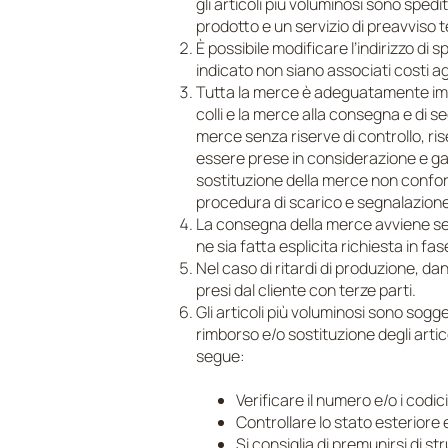
gli articoli più voluminosi sono spedi
prodotto e un servizio di preavviso t
È possibile modificare l’indirizzo di
indicato non siano associati costi ag
Tutta la merce è adeguatamente imbal
colli e la merce alla consegna e di 
merce senza riserve di controllo, ris
essere prese in considerazione e gara
sostituzione della merce non confor
procedura di scarico e segnalazion
La consegna della merce avviene se
ne sia fatta esplicita richiesta in f
Nel caso di ritardi di produzione, da
presi dal cliente con terze parti.
Gli articoli più voluminosi sono sogg
rimborso e/o sostituzione degli arti
segue:
Verificare il numero e/o i codic
Controllare lo stato esteriore e
Si consiglia di premunirsi di s