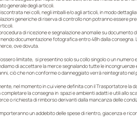
to generale degli articoli.
contrata nei colli, negli imballi e/o agli articoli, in modo dettag
zioni generiche di riserva di controllo non potranno essere pre
ticoli.
 procedura di ricezione e segnalazione anomalie su documento di 
ornendo documentazione fotografica entro 48h dalla consegna. 
 merce, ove dovuta.
fossero limitate, si presentino solo su collo singolo o un numero 
ndiamo di accettare la merce segnalando tutte le incongruenze 
 danni, ciò che non conforme o danneggiato verrà reintegrato nel 
ente, nel momento in cui viene definita con il Trasportatore la d
a completare la consegna in spazi e ambienti adatti e utili allo s
erce o richiesta di rimborso derivanti dalla mancanza delle cond
mporteranno un addebito delle spese di rientro, giacenza e rico