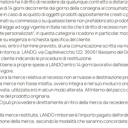
atore ha il diritto di recedere da qualunque contratto a distanz
ine di 14 giorni decorrente dal giorno della consegna al consumat
ile in caso di acquisto di oggetti prodotti appositamente creati o p
 ordinati su commessa o su qualsiasi bene non prefabbricato prodot
 legge ad oggi vigente in Italia recita che il diritto di recesso non
 personalizzati", in questa categoria ricadono in particolar mod
 su esigenza e richiesta specifica del cliente.
'invio, entro il termine previsto, di una comunicazione scritta via m
ritorno a: LANDO, via Capitelvecchio 122, 36061 Bassano del Gr
liente indicando le procedure di restituzione.
il bene a proprie spese a LANDO entro 14 giorni lavorativi dall'ese
vigore.
a la merce relativa al recesso non arrivasse a destinazione pres
merce non fosse intatta, ovvero integra e nel suo involucro or
ata, utilizzata e/o in alcun modo alterata. All'interno del pacco 
e del prodotto originaria.
uò provvedere direttamente al ritiro della merce da recedere. Il
della merce restituita, LANDO rimborserà l'importo pagato dell'ord
cezione della merce, secondo le modalità che saranno concordate 