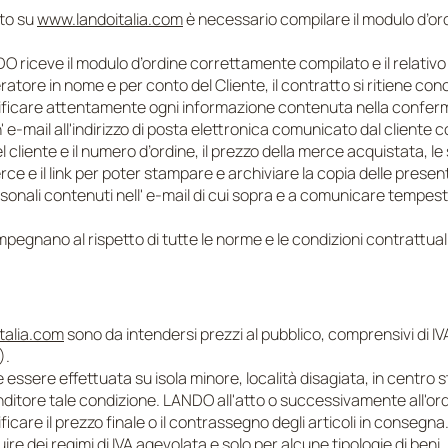
sto su
www.landoitalia.com
è necessario compilare il modulo d’or
O riceve il modulo d’ordine correttamente compilato e il relati
tore in nome e per conto del Cliente, il contratto si ritiene concl
rificare attentamente ogni informazione contenuta nella conferm
' e-mail all'indirizzo di posta elettronica comunicato dal cliente 
l cliente e il numero d’ordine, il prezzo della merce acquistata, le 
ce e il link per poter stampare e archiviare la copia delle presenti
ersonali contenuti nell' e-mail di cui sopra e a comunicare temp
mpegnano al rispetto di tutte le norme e le condizioni contrattuali
talia.com
sono da intendersi prezzi al pubblico, comprensivi di IV
).
sere effettuata su isola minore, località disagiata, in centro sto
enditore tale condizione. LANDO all'atto o successivamente all'or
odificare il prezzo finale o il contrassegno degli articoli in consegna
uire dei regimi di IVA agevolata e solo per alcune tipologie di beni