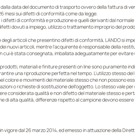
e dalla data del documento di trasporto ovvero della fattura di 
26 mesi sui difetti di conformità come da legge.
difetti di conformità e produzione e quelli derivanti dal normale ut
ifetti dovuti a impiego, utilizzo o trattamento improprio del prodot
e degli articoli che presentino difetti di conformità, LANDO si i
dei nuovi articoli, mentre l'acquirente è responsabile della restit
 in cui è stata consegnata, imballata adeguatamente per evitare 
rodotti, materiali e finiture presenti on line sono puramente indic
rantire una riproduzione perfetta nel tempo. L'utilizzo stesso de
 nel colore e movimenti del materiale stesso che non possono ess
zioni o richieste di sostituzione dell'oggetto. Lo stesso vale pe
ssere considerata qualità e non difetto del materiale stesso e per
me di alta qualità, differenze rispetto al campione devono essere 
O
, in vigore dal 26 marzo 2014, ed emesso in attuazione della Diretti