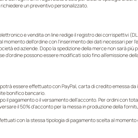
 richiedere un preventivo personalizzato.
A
ttronico e vendita on line redige il registro dei corrispettivi (
al momento dell'ordine con l'inserimento dei dati necessari per l'e
, società ed aziende. Dopo la spedizione della merce non sarà più 
 fase d’ordine possono essere modificati solo fino all’emissione del
potrà essere effettuato con PayPal, carta di credito emessa da isti
te bonifico bancario.
 dopo il pagamento o il versamento dell’acconto. Per ordini con t
 versare il 50% d’acconto per la messa in produzione della fornitu
ffettuati con la stessa tipologia di pagamento scelta al momento d