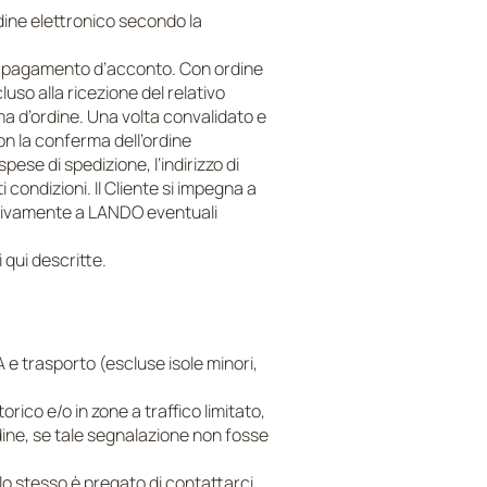
dine elettronico secondo la
vo pagamento d’acconto. Con ordine
uso alla ricezione del relativo
a d’ordine. Una volta convalidato e
con la conferma dell’ordine
spese di spedizione, l’indirizzo di
 condizioni. Il Cliente si impegna a
estivamente a LANDO eventuali
 qui descritte.
A e trasporto (escluse isole minori,
rico e/o in zone a traffico limitato,
dine, se tale segnalazione non fosse
.
, lo stesso è pregato di contattarci