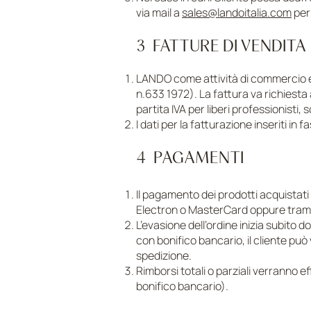
via mail a
sales@landoitalia.com
per
3 FATTURE DI VENDIT
LANDO come attività di commercio ele
n.633 1972). La fattura va richiesta 
partita IVA per liberi professionisti
I dati per la fatturazione inseriti in
4 PAGAMENTI
Il pagamento dei prodotti acquistati 
Electron o MasterCard oppure trami
L’evasione dell’ordine inizia subito
con bonifico bancario, il cliente può
spedizione.
Rimborsi totali o parziali verranno e
bonifico bancario).