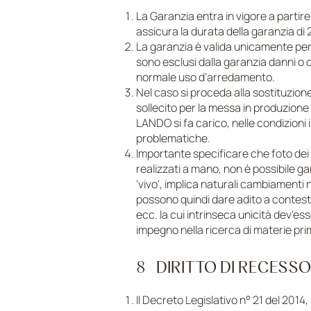
La Garanzia entra in vigore a partir
assicura la durata della garanzia di 
La garanzia è valida unicamente per i 
sono esclusi dalla garanzia danni o d
normale uso d’arredamento.
Nel caso si proceda alla sostituzion
sollecito per la messa in produzione 
LANDO si fa carico, nelle condizioni
problematiche.
Importante specificare che foto dei p
realizzati a mano, non è possibile ga
'vivo', implica naturali cambiamenti
possono quindi dare adito a contesta
ecc. la cui intrinseca unicità dev'e
impegno nella ricerca di materie pri
8 DIRITTO DI RECESS
Il Decreto Legislativo n° 21 del 2014