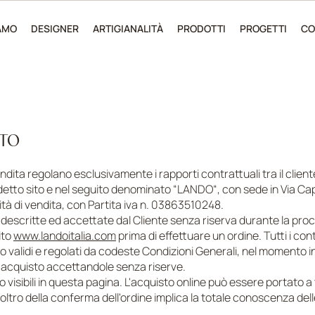
IAMO
DESIGNER
ARTIGIANALITÀ
PRODOTTI
PROGETTI
CO
ISTO
ndita regolano esclusivamente i rapporti contrattuali tra il client
detto sito e nel seguito denominato “LANDO“, con sede in Via Ca
vità di vendita, con Partita iva n. 03863510248.
ui descritte ed accettate dal Cliente senza riserva durante la pro
ito
www.landoitalia.com
prima di effettuare un ordine. Tutti i contr
o validi e regolati da codeste Condizioni Generali, nel momento in c
i acquisto accettandole senza riserve.
o visibili in questa pagina. L'acquisto online può essere portato 
noltro della conferma dell'ordine implica la totale conoscenza dell