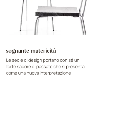
sognante matericità
Le sedie di design portano con sé un
forte sapore di passato che si presenta
come una nuova interpretazione
dell’arredamento, portando nel
quotidiano il calore e il fascino che
rappresentano il valori LANDO.
Ergonomiche e dalle forme essenziali,
queste sedie moderne sono il perfetto
complemento d'arredo per uno spazio
che non rinuncia a lusso e accuratezza
dello stile.