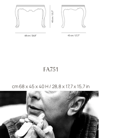
FA751
cm 68 x 45 x 40 H / 28,8 x 17,7 x 15,7 in