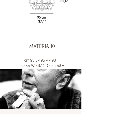
MATERIA 10
cm 95 L × 95 P × 90 H
in 37,4 W × 37,4 D × 35,43 H