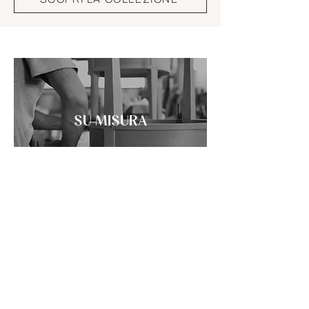
SU MISURA
Ogni progetto prende forma dal dialogo,
trasformandosi in un’opera unica e
personale che riflette visione e
maestria artigianale.
SCOPRI