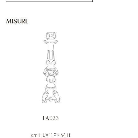
MISURE
FA923
cm 11 L × 11 P × 44 H