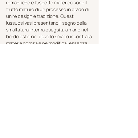
romantiche e l’aspetto materico sono il
frutto maturo di un processo in grado di
unire design e tradizione. Questi
lussuosi vasi presentano il segno della
smaltatura interna eseguita a mano nel
bordo esterno, dove lo smalto incontra la
materia porosa e ne modifica l'essenza.
Le bianche forme oniriche collocano la
serie FUTURA al di fuori del tempo e dello
spazio.
SCOPRI LA COLLEZIONE
SU MISURA