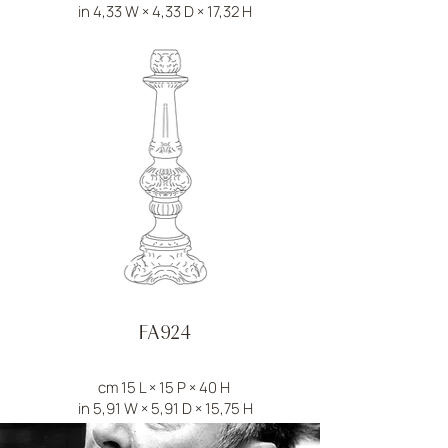
in 4,33 W × 4,33 D × 17,32 H
FA924
cm 15 L × 15 P × 40 H
in 5,91 W × 5,91 D × 15,75 H